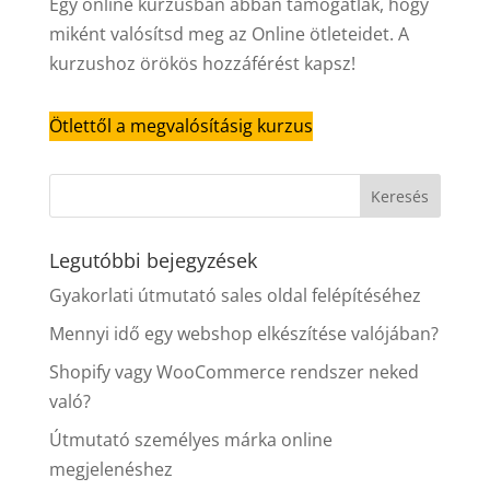
Egy online kurzusban abban támogatlak, hogy
miként valósítsd meg az Online ötleteidet. A
kurzushoz örökös hozzáférést kapsz!
Ötlettől a megvalósításig kurzus
Legutóbbi bejegyzések
Gyakorlati útmutató sales oldal felépítéséhez
Mennyi idő egy webshop elkészítése valójában?
Shopify vagy WooCommerce rendszer neked
való?
Útmutató személyes márka online
megjelenéshez