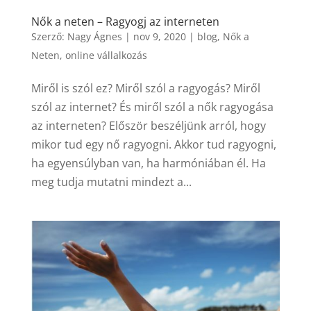
Nők a neten – Ragyogj az interneten
Szerző:
Nagy Ágnes
|
nov 9, 2020
|
blog
,
Nők a
Neten
,
online vállalkozás
Miről is szól ez? Miről szól a ragyogás? Miről
szól az internet? És miről szól a nők ragyogása
az interneten? Először beszéljünk arról, hogy
mikor tud egy nő ragyogni. Akkor tud ragyogni,
ha egyensúlyban van, ha harmóniában él. Ha
meg tudja mutatni mindezt a...