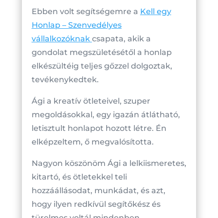
Ebben volt segítségemre a
Kell egy
Honlap – Szenvedélyes
vállalkozóknak
csapata, akik a
gondolat megszületésétől a honlap
elkészültéig teljes gőzzel dolgoztak,
tevékenykedtek.
Ági a kreatív ötleteivel, szuper
megoldásokkal, egy igazán átlátható,
letisztult honlapot hozott létre. Én
elképzeltem, ő megvalósította.
Nagyon köszönöm Ági a lelkiismeretes,
kitartó, és ötletekkel teli
hozzáállásodat, munkádat, és azt,
hogy ilyen redkívül segítőkész és
türelmes voltál mindenben.