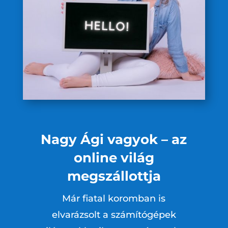
Nagy Ági vagyok – az
online világ
megszállottja
Már fiatal koromban is
elvarázsolt a számítógépek