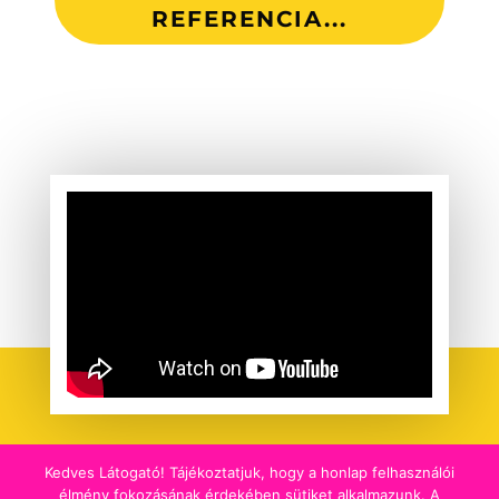
REFERENCIA...
Kedves Látogató! Tájékoztatjuk, hogy a honlap felhasználói
élmény fokozásának érdekében sütiket alkalmazunk. A