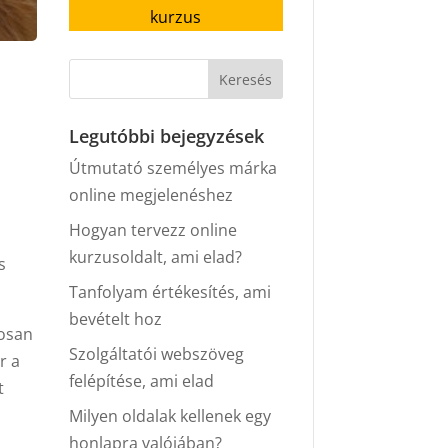
kurzus
Legutóbbi bejegyzések
Útmutató személyes márka
online megjelenéshez
Hogyan tervezz online
ő
kurzusoldalt, ami elad?
s
Tanfolyam értékesítés, ami
bevételt hoz
tosan
Szolgáltatói webszöveg
r a
felépítése, ami elad
t
Milyen oldalak kellenek egy
honlapra valójában?