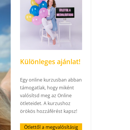
Különleges ajánlat!
Egy online kurzusban abban
támogatlak, hogy miként
valósítsd meg az Online
ötleteidet. A kurzushoz
örökös hozzáférést kapsz!
Ötlettől a megvalósításig