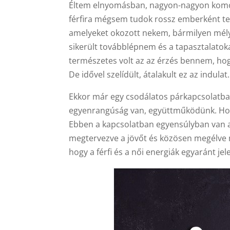
Éltem elnyomásban, nagyon-nagyon komoly 
férfira mégsem tudok rossz emberként te
amelyeket okozott nekem, bármilyen mély
sikerült továbblépnem és a tapasztalato
természetes volt az az érzés bennem, hogy 
De idővel szelídült, átalakult ez az indulat.
Ekkor már egy csodálatos párkapcsolatba
egyenrangúság van, együttműködünk. Hol a
Ebben a kapcsolatban egyensúlyban van az
megtervezve a jövőt és közösen megélve m
hogy a férfi és a női energiák egyaránt je