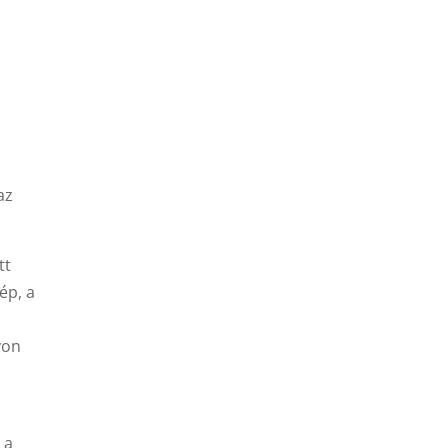
az
tt
ép, a
yon
 a