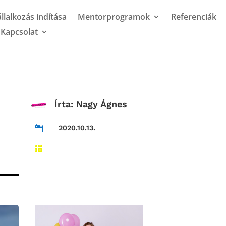
llalkozás indítása
Mentorprogramok
Referenciák
Kapcsolat
Írta:
Nagy Ágnes
2020.10.13.

