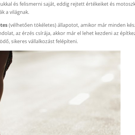
kal és felismerni saját, eddig rejtett értékeiket és motosz
k a világnak.
etes
(vélhetően tökéletes) állapotot, amikor már minden kés
dolat, az érzés csírája, akkor már el lehet kezdeni az építke
dő, sikeres vállalkozást felépíteni.