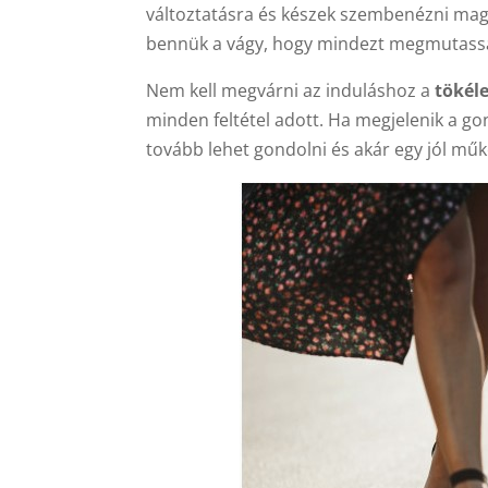
változtatásra és készek szembenézni maguk
bennük a vágy, hogy mindezt megmutassá
Nem kell megvárni az induláshoz a
tökél
minden feltétel adott. Ha megjelenik a gon
tovább lehet gondolni és akár egy jól műkö