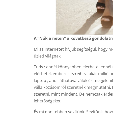
A “Nők a neten” a következő gondolatm
Mi az Internetet hívjuk segítségül, hogy
üzleti világnak.
Tudsz ennél könnyebben elérhető, ennél fa
elérhetek emberek ezreihez, akár millióih
laptop , ahol láthatóvá válok és megjele
vállalkozásomról szeretnék megmutatni. É
szeretni, mint mindent. De nemcsak érdem
lehetőségeket.
És mi pont ebben segítünk. Segítünk, hogy