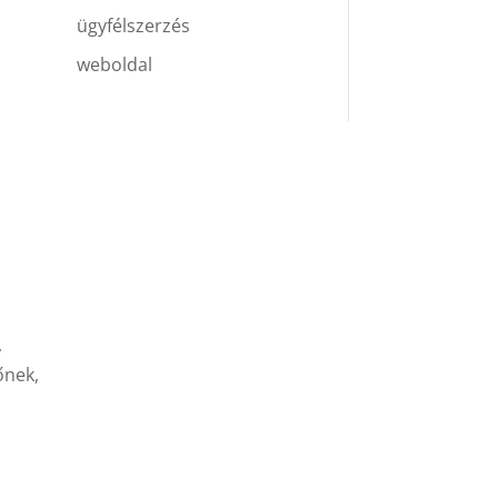
ügyfélszerzés
weboldal
,
őnek,