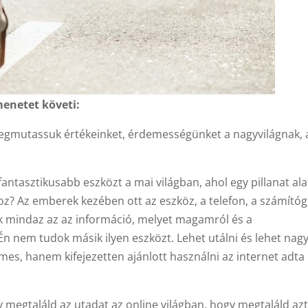
enetet követi:
 megmutassuk értékeinket, érdemességünket a nagyvilágnak, 
ntasztikusabb eszközt a mai világban, ahol egy pillanat ala
oz? Az emberek kezében ott az eszköz, a telefon, a számítóg
nik mindaz az az információ, melyet magamról és a
n nem tudok másik ilyen eszközt. Lehet utálni és lehet nag
es, hanem kifejezetten ajánlott használni az internet adta
 megtaláld az utadat az online világban, hogy megtaláld azt