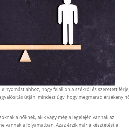
lnyomást ahhoz, hogy felálljon a székről és szeretett férje
nmegvalósítás útján, mindezt úgy, hogy megmarad érzékeny n
oknak a nőknek, akik vagy még a legelején vannak az
ne vannak a folyamatban. Azaz érzik már a késztetést a