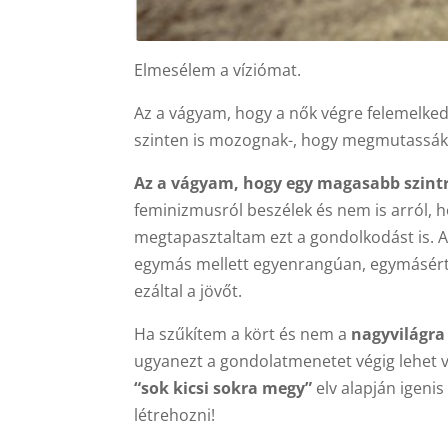
Elmesélem a víziómat.
Az a vágyam, hogy a nők végre felemelke
szinten is mozognak-, hogy megmutassák 
Az a vágyam, hogy egy magasabb szintr
feminizmusról beszélek és nem is arról, h
megtapasztaltam ezt a gondolkodást is. A
egymás mellett egyenrangúan, egymásért 
ezáltal a jövőt.
Ha szűkítem a kört és nem a
nagyvilágr
ugyanezt a gondolatmenetet végig lehet v
“sok kicsi sokra megy”
elv alapján igen
létrehozni!