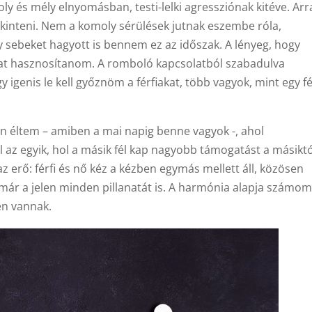
és mély elnyomásban, testi-lelki agressziónak kitéve. Arr
kinteni. Nem a komoly sérülések jutnak eszembe róla,
 sebeket hagyott is bennem ez az időszak. A lényeg, hogy
kat hasznosítanom. A romboló kapcsolatból szabadulva
igenis le kell győznöm a férfiakat, több vagyok, mint egy fér
n éltem – amiben a mai napig benne vagyok -, ahol
z egyik, hol a másik fél kap nagyobb támogatást a másiktó
 erő: férfi és nő kéz a kézben egymás mellett áll, közösen
ár a jelen minden pillanatát is. A harmónia alapja számom
len vannak.