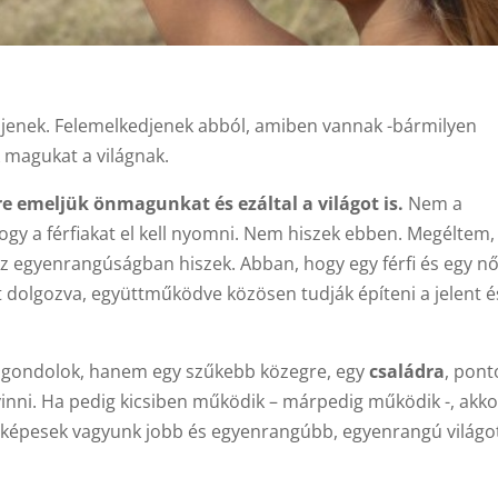
djenek. Felemelkedjenek abból, amiben vannak -bármilyen
magukat a világnak.
e emeljük önmagunkat és ezáltal a világot is.
Nem a
ogy a férfiakat el kell nyomni. Nem hiszek ebben. Megéltem,
z egyenrangúságban hiszek. Abban, hogy egy férfi és egy n
dolgozva, együttműködve közösen tudják építeni a jelent é
a
gondolok, hanem egy szűkebb közegre, egy
családra
, pon
inni. Ha pedig kicsiben működik – márpedig működik -, akko
is képesek vagyunk jobb és egyenrangúbb, egyenrangú világo