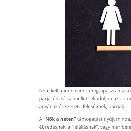
Nem kell mindenkinek megtapasztalnia az e
párja, élettársa mellett elinduljon az ö
anyának és szerető feleségnek, párnak.
A
“Nők a neten”
támogatást nyújt mindaz
ébredésnek, a “felállásnak”, vagy már ben