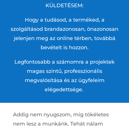
KÜLDETÉSEM:
Hogy a tudásod, a terméked, a
szolgáltásod brandazonosan, önazonosan
jelenjen meg az online térben, továbbá
bevételt is hozzon.
Legfontosabb a számomra a projektek
magas szintű, professzionális
megvalósítása és az ügyfeleim
elégedettsége.
Addig nem nyugszom, míg tökéletes
nem lesz a munkánk. Tehát nálam