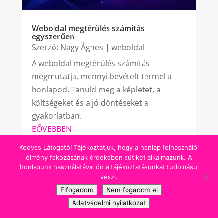
Weboldal megtérülés számítás
egyszerűen
Szerző:
Nagy Ágnes
|
weboldal
A weboldal megtérülés számítás
megmutatja, mennyi bevételt termel a
honlapod. Tanuld meg a képletet, a
költségeket és a jó döntéseket a
gyakorlatban.
BŐVEBBEN
Kedves Látogató! Tájékoztatjuk, hogy a honlap felhasználói
élmény fokozásának érdekében sütiket alkalmazunk. A
honlapunk használatával ön a tájékoztatásunkat tudomásul
veszi.
Elfogadom
Nem fogadom el
Adatvédelmi nyilatkozat