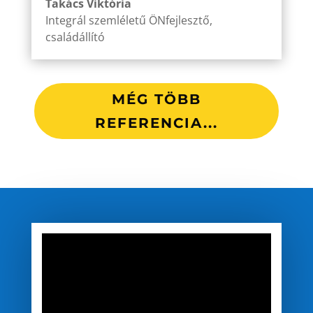
Takács Viktória
Integrál szemléletű ÖNfejlesztő,
családállító
MÉG TÖBB
REFERENCIA...