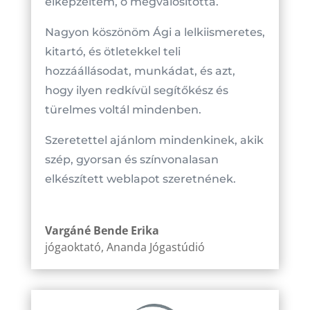
elképzeltem, ő megvalósította.
Nagyon köszönöm Ági a lelkiismeretes,
kitartó, és ötletekkel teli
hozzáállásodat, munkádat, és azt,
hogy ilyen redkívül segítőkész és
türelmes voltál mindenben.
Szeretettel ajánlom mindenkinek, akik
szép, gyorsan és színvonalasan
elkészített weblapot szeretnének.
Vargáné Bende Erika
jógaoktató
,
Ananda Jógastúdió