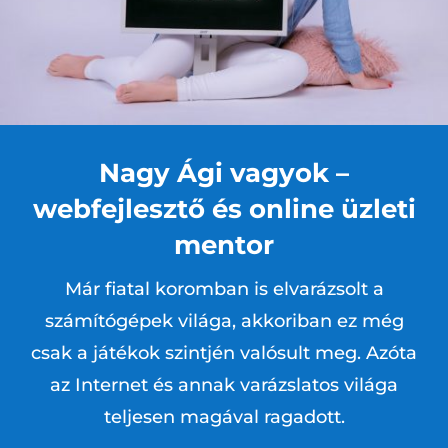
Nagy Ági vagyok –
webfejlesztő és online üzleti
mentor
Már fiatal koromban is elvarázsolt a
számítógépek világa, akkoriban ez még
csak a játékok szintjén valósult meg. Azóta
az Internet és annak varázslatos világa
teljesen magával ragadott.