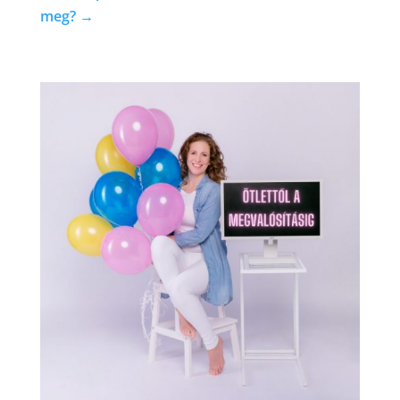
meg?
→