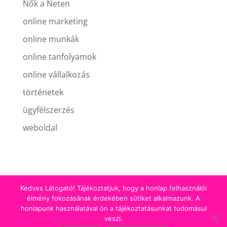
Nők a Neten
online marketing
online munkák
online tanfolyamok
online vállalkozás
történetek
ügyfélszerzés
weboldal
Kedves Látogató! Tájékoztatjuk, hogy a honlap felhasználói
élmény fokozásának érdekében sütiket alkalmazunk. A
honlapunk használatával ön a tájékoztatásunkat tudomásul
Minden jog fenntartva! | 2018-2026 Kell egy
veszi.