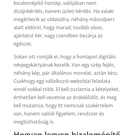
bizalomépítő honlap, valójában nem
dizájnkérdés, hanem üzleti kérdés. Ha valaki
megérkezik az oldaladra, néhány másodperc
alatt eldönti, hogy marad, tovább olvas,
ajánlatot kér, vagy csendben bezárja az
egészet.
Sokan ott rontják el, hogy a honlapot digitális
névjegykártyának kezelik. Van egy szép fejléc,
néhány kép, pár általános mondat, aztán kész.
Csakhogy egy vállalkozói weboldal feladata
ennél sokkal több. El kell oszlatnia a kételyeket,
érthetően kell vezetnie az érdeklődőt, és meg
kell mutatnia, hogy itt nemcsak szakértelem
van, hanem valódi figyelem, rendszer és
megbízhatóság is.
Hogyan legyen bizalomépítő