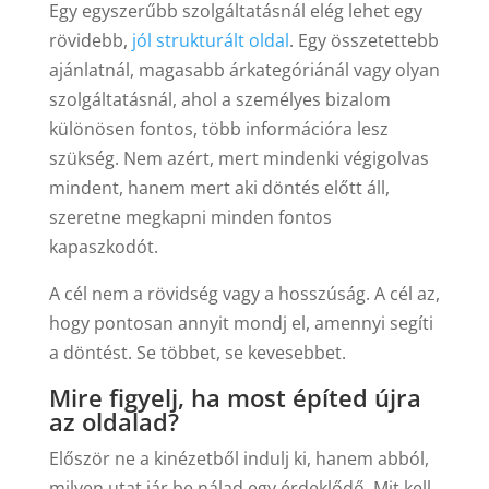
Egy egyszerűbb szolgáltatásnál elég lehet egy
rövidebb,
jól strukturált oldal
. Egy összetettebb
ajánlatnál, magasabb árkategóriánál vagy olyan
szolgáltatásnál, ahol a személyes bizalom
különösen fontos, több információra lesz
szükség. Nem azért, mert mindenki végigolvas
mindent, hanem mert aki döntés előtt áll,
szeretne megkapni minden fontos
kapaszkodót.
A cél nem a rövidség vagy a hosszúság. A cél az,
hogy pontosan annyit mondj el, amennyi segíti
a döntést. Se többet, se kevesebbet.
Mire figyelj, ha most építed újra
az oldalad?
Először ne a kinézetből indulj ki, hanem abból,
milyen utat jár be nálad egy érdeklődő. Mit kell