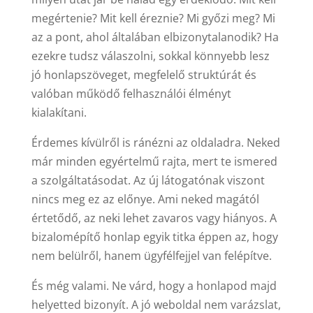
megértenie? Mit kell éreznie? Mi győzi meg? Mi
az a pont, ahol általában elbizonytalanodik? Ha
ezekre tudsz válaszolni, sokkal könnyebb lesz
jó honlapszöveget, megfelelő struktúrát és
valóban működő felhasználói élményt
kialakítani.
Érdemes kívülről is ránézni az oldaladra. Neked
már minden egyértelmű rajta, mert te ismered
a szolgáltatásodat. Az új látogatónak viszont
nincs meg ez az előnye. Ami neked magától
értetődő, az neki lehet zavaros vagy hiányos. A
bizalomépítő honlap egyik titka éppen az, hogy
nem belülről, hanem ügyfélfejjel van felépítve.
És még valami. Ne várd, hogy a honlapod majd
helyetted bizonyít. A jó weboldal nem varázslat,