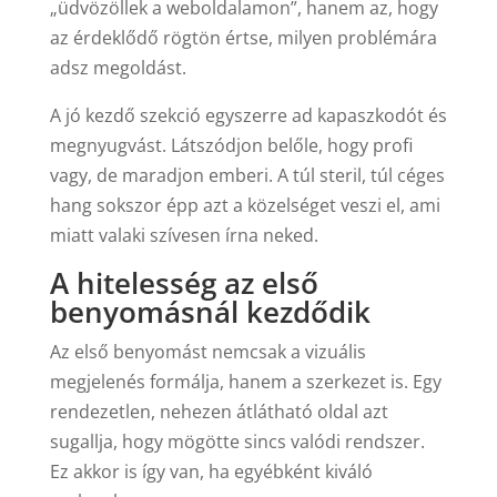
„üdvözöllek a weboldalamon”, hanem az, hogy
az érdeklődő rögtön értse, milyen problémára
adsz megoldást.
A jó kezdő szekció egyszerre ad kapaszkodót és
megnyugvást. Látszódjon belőle, hogy profi
vagy, de maradjon emberi. A túl steril, túl céges
hang sokszor épp azt a közelséget veszi el, ami
miatt valaki szívesen írna neked.
A hitelesség az első
benyomásnál kezdődik
Az első benyomást nemcsak a vizuális
megjelenés formálja, hanem a szerkezet is. Egy
rendezetlen, nehezen átlátható oldal azt
sugallja, hogy mögötte sincs valódi rendszer.
Ez akkor is így van, ha egyébként kiváló