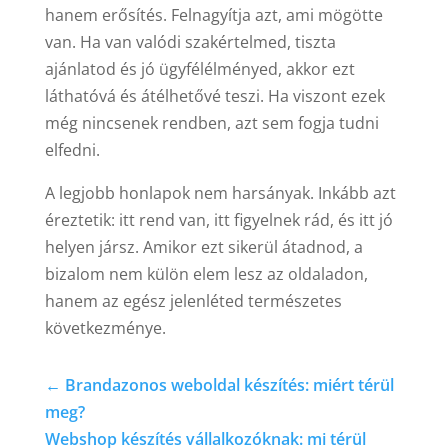
hanem erősítés. Felnagyítja azt, ami mögötte
van. Ha van valódi szakértelmed, tiszta
ajánlatod és jó ügyfélélményed, akkor ezt
láthatóvá és átélhetővé teszi. Ha viszont ezek
még nincsenek rendben, azt sem fogja tudni
elfedni.
A legjobb honlapok nem harsányak. Inkább azt
éreztetik: itt rend van, itt figyelnek rád, és itt jó
helyen jársz. Amikor ezt sikerül átadnod, a
bizalom nem külön elem lesz az oldaladon,
hanem az egész jelenléted természetes
következménye.
←
Brandazonos weboldal készítés: miért térül
meg?
Webshop készítés vállalkozóknak: mi térül