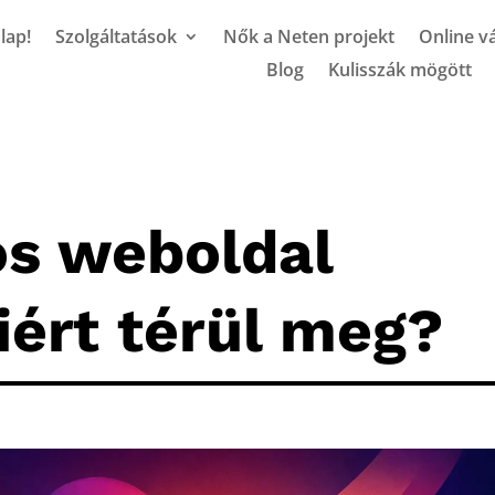
lap!
Szolgáltatások
Nők a Neten projekt
Online vá
Blog
Kulisszák mögött
s weboldal
iért térül meg?