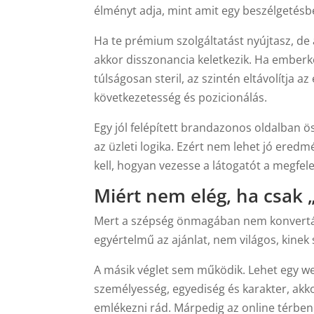
élményt adja, mint amit egy beszélgetésbe
Ha te prémium szolgáltatást nyújtasz, de
akkor disszonancia keletkezik. Ha emberk
túlságosan steril, az szintén eltávolítja 
következetesség és pozicionálás.
Egy jól felépített brandazonos oldalban öss
az üzleti logika. Ezért nem lehet jó eredm
kell, hogyan vezesse a látogatót a megfel
Miért nem elég, ha csak „
Mert a szépség önmagában nem konvertál. 
egyértelmű az ajánlat, nem világos, kinek 
A másik véglet sem működik. Lehet egy we
személyesség, egyediség és karakter, akk
emlékezni rád. Márpedig az online térben