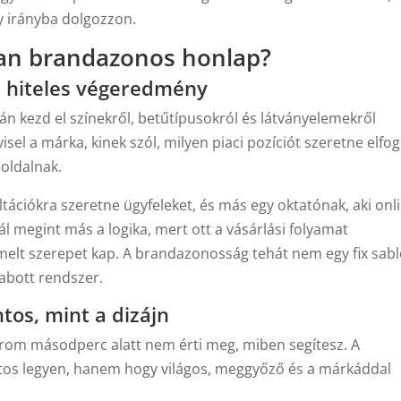
gy irányba dolgozzon.
óban brandazonos honlap?
cs hiteles végeredmény
rán kezd el színekről, betűtípusokról és látványelemekről
visel a márka, kinek szól, milyen piaci pozíciót szeretne elfogl
boldalnak.
ltációkra szeretne ügyfeleket, és más egy oktatónak, aki onl
 megint más a logika, mert ott a vásárlási folyamat
melt szerepet kap. A brandazonosság tehát nem egy fix sabl
abott rendszer.
tos, mint a dizájn
árom másodperc alatt nem érti meg, miben segítesz. A
tos legyen, hanem hogy világos, meggyőző és a márkáddal