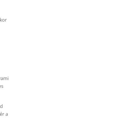
kkor
yami
es
nd
ér a