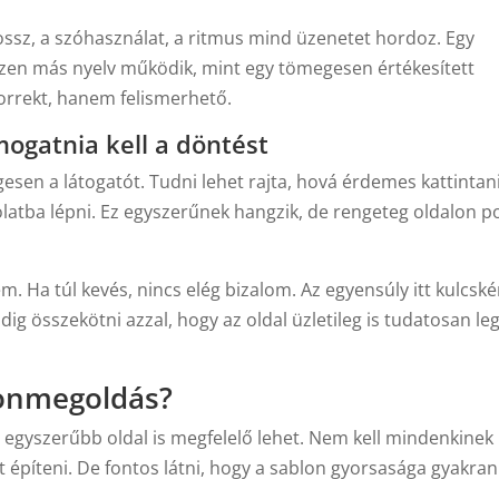
sz, a szóhasználat, a ritmus mind üzenetet hordoz. Egy
zen más nyelv működik, mint egy tömegesen értékesített
korrekt, hanem felismerhető.
ogatnia kell a döntést
esen a látogatót. Tudni lehet rajta, hová érdemes kattintani
olatba lépni. Ez egyszerűnek hangzik, de rengeteg oldalon p
em. Ha túl kevés, nincs elég bizalom. Az egyensúly itt kulcsk
ig összekötni azzal, hogy az oldal üzletileg is tudatosan le
lonmegoldás?
 egyszerűbb oldal is megfelelő lehet. Nem kell mindenkinek
 építeni. De fontos látni, hogy a sablon gyorsasága gyakran