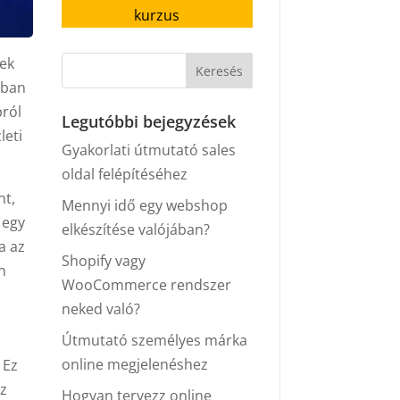
kurzus
nek
gban
pról
Legutóbbi bejegyzések
leti
Gyakorlati útmutató sales
oldal felépítéséhez
nt,
Mennyi idő egy webshop
 egy
elkészítése valójában?
a az
Shopify vagy
an
WooCommerce rendszer
neked való?
Útmutató személyes márka
online megjelenéshez
 Ez
az
Hogyan tervezz online