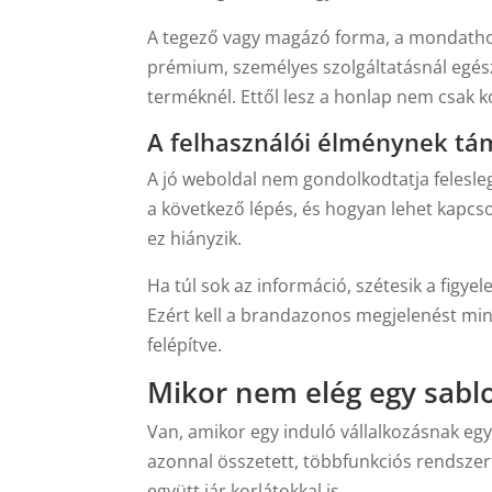
A tegező vagy magázó forma, a mondathos
prémium, személyes szolgáltatásnál egés
terméknél. Ettől lesz a honlap nem csak 
A felhasználói élménynek tám
A jó weboldal nem gondolkodtatja felesleg
a következő lépés, és hogyan lehet kapcs
ez hiányzik.
Ha túl sok az információ, szétesik a figyel
Ezért kell a brandazonos megjelenést mind
felépítve.
Mikor nem elég egy sab
Van, amikor egy induló vállalkozásnak egy
azonnal összetett, többfunkciós rendszert
együtt jár korlátokkal is.