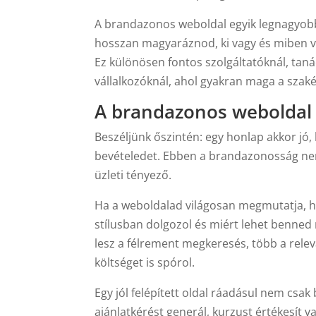
A brandazonos weboldal egyik legnagyobb e
hosszan magyaráznod, ki vagy és miben va
Ez különösen fontos szolgáltatóknál, tan
vállalkozóknál, ahol gyakran maga a szaké
A brandazonos weboldal k
Beszéljünk őszintén: egy honlap akkor jó
bevételedet. Ebben a brandazonosság ne
üzleti tényező.
Ha a weboldalad világosan megmutatja, ho
stílusban dolgozol és miért lehet benne
lesz a félrement megkeresés, több a relevá
költséget is spórol.
Egy jól felépített oldal ráadásul nem csak
ajánlatkérést generál, kurzust értékesít 