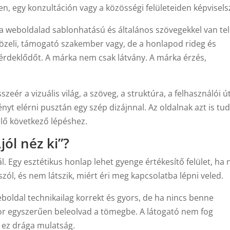
n, egy konzultáción vagy a közösségi felületeiden képvisels
 a weboldalad sablonhatású és általános szövegekkel van tel
özeli, támogató szakember vagy, de a honlapod rideg és
az érdeklődőt. A márka nem csak látvány. A márka érzés,
zeér a vizuális világ, a szöveg, a struktúra, a felhasználói ú
ényt elérni pusztán egy szép dizájnnal. Az oldalnak azt is tu
elő következő lépéshez.
jól néz ki”?
Egy esztétikus honlap lehet gyenge értékesítő felület, ha
szól, és nem látszik, miért éri meg kapcsolatba lépni veled.
boldal technikailag korrekt és gyors, de ha nincs benne
or egyszerűen beleolvad a tömegbe. A látogató nem fog
 ez drága mulatság.