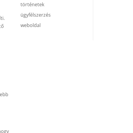
történetek
ügyfélszerzés
ti.
weboldal
tő
sebb
 hogy