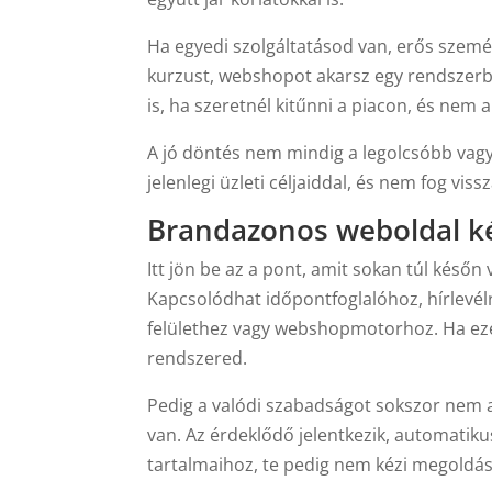
Ha egyedi szolgáltatásod van, erős szemé
kurzust, webshopot akarsz egy rendszerbe
is, ha szeretnél kitűnni a piacon, és nem 
A jó döntés nem mindig a legolcsóbb vagy
jelenlegi üzleti céljaiddal, és nem fog vis
Brandazonos weboldal ké
Itt jön be az a pont, amit sokan túl ké
Kapcsolódhat időpontfoglalóhoz, hírlevé
felülethez vagy webshopmotorhoz. Ha eze
rendszered.
Pedig a valódi szabadságot sokszor nem a
van. Az érdeklődő jelentkezik, automatiku
tartalmaihoz, te pedig nem kézi megoldá