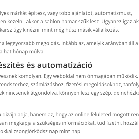
lyes márkát építesz, vagy több ajánlatot, automatizmust,
n kezelni, akkor a sablon hamar szűk lesz. Ugyanez igaz a
akarsz úgy kinézni, mint még húsz másik vállalkozás.
 a leggyorsabb megoldás. Inkább az, amelyik arányban áll a
sza hat hónap múlva.
szítés és automatizáció
sőn vesznek komolyan. Egy weboldal nem önmagában működik.
lrendszerhez, számlázáshoz, fizetési megoldásokhoz, tanfol
k nincsenek átgondolva, könnyen lesz egy szép, de nehézk
 dizájn adja, hanem az, hogy az online felületed mögött re
san megkapja a szükséges információkat, tud fizetni, hozzáf
sokkal zsonglőrködsz nap mint nap.