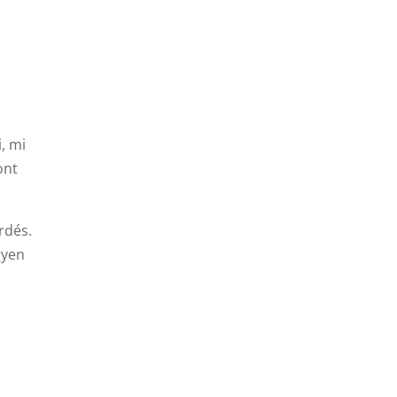
, mi
ont
érdés.
gyen