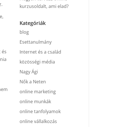
z.
kurzusoldalt, ami elad?
e,
Kategóriák
blog
Esettanulmány
t és
Internet és a család
dnia
közösségi média
Nagy Ági
Nők a Neten
 nem
online marketing
online munkák
online tanfolyamok
online vállalkozás