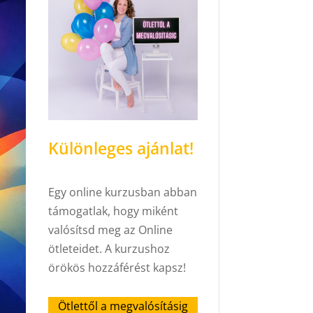
Különleges ajánlat!
Egy online kurzusban abban
támogatlak, hogy miként
valósítsd meg az Online
ötleteidet. A kurzushoz
örökös hozzáférést kapsz!
Ötlettől a megvalósításig