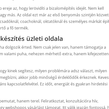
reje az, hogy lerövidíti a bizalomépítés idejét. Nem kell
gy más. Az oldal ezt már az első benyomás szintjén közvetí
ácsadóknál, coachoknál, oktatóknál és személyes márkát épí
rtő a fő termék.
észítés üzleti oldala
, ha dolgozik érted. Nem csak jelen van, hanem támogatja a
m valami puha, nehezen mérhető extra, hanem kifejezetten
gy kinek segítesz, milyen problémára adsz választ, milyen
d megbízni, akkor jobb minőségű érdeklődők érkeznek. Keve
ns kapcsolatfelvétel. Ez időt, energiát és gyakran hirdetési
 bemutat, hanem terel. Feliratkoztat, konzultációra hív,
vagy webshopos vásárlást támogat. Itt válik igazán fontossá,