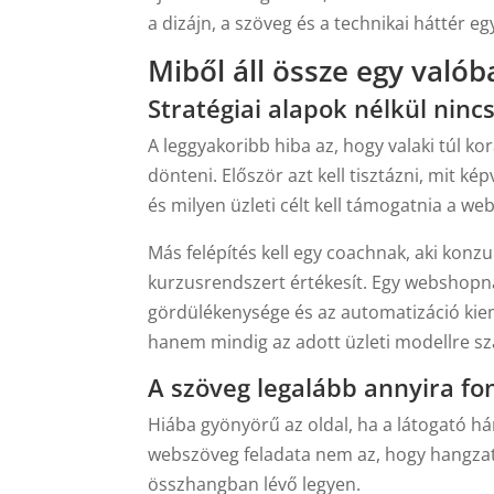
a dizájn, a szöveg és a technikai háttér e
Miből áll össze egy val
Stratégiai alapok nélkül nin
A leggyakoribb hiba az, hogy valaki túl ko
dönteni. Először azt kell tisztázni, mit kép
és milyen üzleti célt kell támogatnia a we
Más felépítés kell egy coachnak, aki konzu
kurzusrendszert értékesít. Egy webshopnál
gördülékenysége és az automatizáció kie
hanem mindig az adott üzleti modellre sz
A szöveg legalább annyira fon
Hiába gyönyörű az oldal, ha a látogató h
webszöveg feladata nem az, hogy hangza
összhangban lévő legyen.