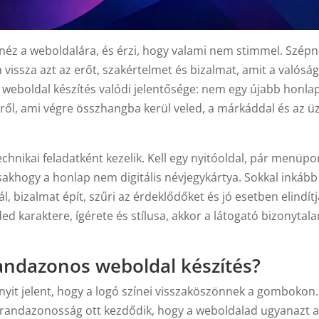
ránéz a weboldalára, és érzi, hogy valami nem stimmel. Szép
vissza azt az erőt, szakértelmet és bizalmat, amit a valósá
 weboldal készítés valódi jelentősége: nem egy újabb honla
ről, ami végre összhangba kerül veled, a márkáddal és az üz
chnikai feladatként kezelik. Kell egy nyitóoldal, pár menüpo
Csakhogy a honlap nem digitális névjegykártya. Sokkal inkább
l, bizalmat épít, szűri az érdeklődőket és jó esetben elindítj
ed karaktere, ígérete és stílusa, akkor a látogató bizonytal
randazonos weboldal készítés?
it jelent, hogy a logó színei visszaköszönnek a gombokon.
randazonosság ott kezdődik, hogy a weboldalad ugyanazt 