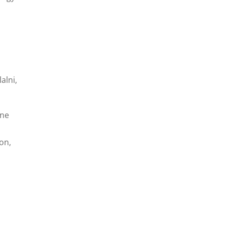
alni,
ine
on,