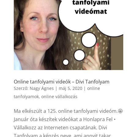
Online tanfolyami videók – Divi Tanfolyam
Szerző:
Nagy Ágnes
|
máj 5, 2020
|
online
tanfolyamok
,
online vállalkozás
Ma elkészült a 125. online tanfolyami videóm.🤩
Január óta készítek videókat a Honlapra Fel •
Vállalkozz az Interneten csapatának. Divi
Tanfolyam a képzés neve, ami annyit takar,