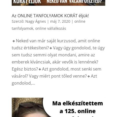
Az ONLINE TANFOLYAMOK KORÁT éljük!
Szerző:
Nagy Ágnes
|
máj 7, 2020
|
online
tanfolyamok
,
online vállalkozás
🔸Neked van már saját kurzusod, amit online
tudsz értékesíteni?🔸Vagy úgy gondolod, te úgy
sem tudsz semmi olyat mondani, amire az
emberek kíváncsiak, akár vevők is lennének?
Egész biztos?🔸Azt gondolod, most senki sem
vásárol? Vagy miért pont tőled venne?🔸Azt
gondolod,...