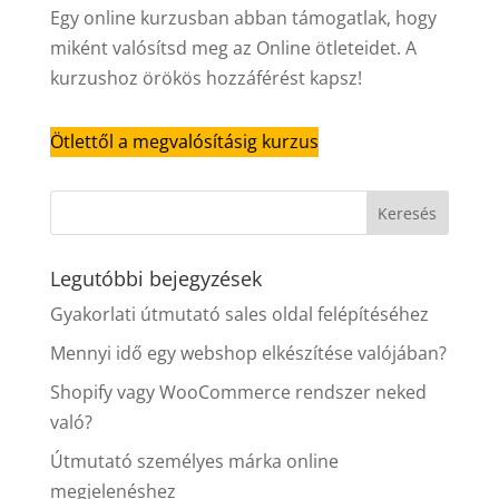
Egy online kurzusban abban támogatlak, hogy
miként valósítsd meg az Online ötleteidet. A
kurzushoz örökös hozzáférést kapsz!
Ötlettől a megvalósításig kurzus
Legutóbbi bejegyzések
Gyakorlati útmutató sales oldal felépítéséhez
Mennyi idő egy webshop elkészítése valójában?
Shopify vagy WooCommerce rendszer neked
való?
Útmutató személyes márka online
megjelenéshez