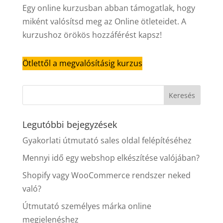
Egy online kurzusban abban támogatlak, hogy
miként valósítsd meg az Online ötleteidet. A
kurzushoz örökös hozzáférést kapsz!
Ötlettől a megvalósításig kurzus
Legutóbbi bejegyzések
Gyakorlati útmutató sales oldal felépítéséhez
Mennyi idő egy webshop elkészítése valójában?
Shopify vagy WooCommerce rendszer neked
való?
Útmutató személyes márka online
megjelenéshez