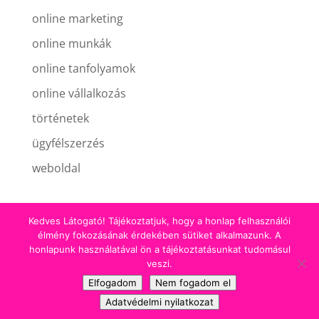
online marketing
online munkák
online tanfolyamok
online vállalkozás
történetek
ügyfélszerzés
weboldal
Kedves Látogató! Tájékoztatjuk, hogy a honlap felhasználói
élmény fokozásának érdekében sütiket alkalmazunk. A
honlapunk használatával ön a tájékoztatásunkat tudomásul
Minden jog fenntartva! | 2018-2026 Kell egy
veszi.
Honlap! Nagy Ágnes - weblapfejlesztő |
Elfogadom
Nem fogadom el
Webdesign:
kellegyhonlap.hu
Adatvédelmi nyilatkozat