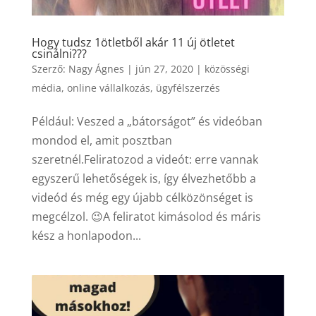
Hogy tudsz 1ötletből akár 11 új ötletet
csinálni???
Szerző:
Nagy Ágnes
|
jún 27, 2020
|
közösségi
média
,
online vállalkozás
,
ügyfélszerzés
Például: Veszed a „bátorságot” és videóban
mondod el, amit posztban
szeretnél.Feliratozod a videót: erre vannak
egyszerű lehetőségek is, így élvezhetőbb a
videód és még egy újabb célközönséget is
megcélzol. 😉A feliratot kimásolod és máris
kész a honlapodon...