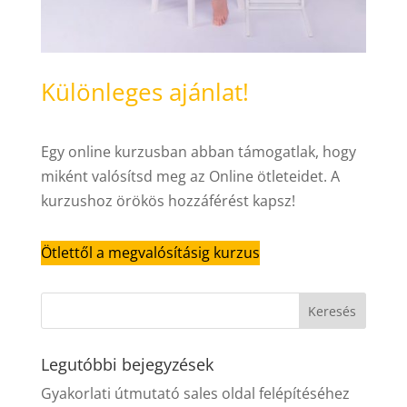
Különleges ajánlat!
Egy online kurzusban abban támogatlak, hogy
miként valósítsd meg az Online ötleteidet. A
kurzushoz örökös hozzáférést kapsz!
Ötlettől a megvalósításig kurzus
Legutóbbi bejegyzések
Gyakorlati útmutató sales oldal felépítéséhez