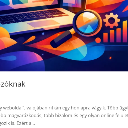
kozóknak
gy weboldal”, valójában ritkán egy honlapra vágyik. Több ügy
sebb magyarázkodás, több bizalom és egy olyan online felület
ik is. Ezért a...