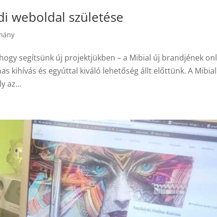
edi weboldal születése
mány
 hogy segítsünk új projektjükben – a Mibial új brandjének on
 kihívás és egyúttal kiváló lehetőség állt előttünk. A Mibial
 az...