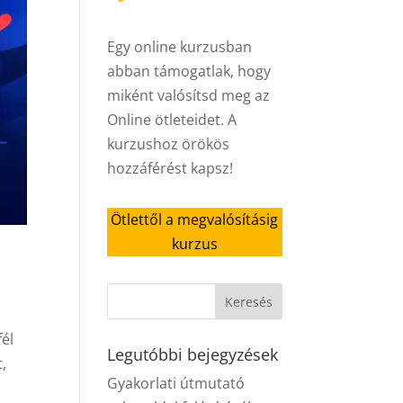
Egy online kurzusban
abban támogatlak, hogy
miként valósítsd meg az
Online ötleteidet. A
kurzushoz örökös
hozzáférést kapsz!
Ötlettől a megvalósításig
kurzus
fél
Legutóbbi bejegyzések
,
Gyakorlati útmutató