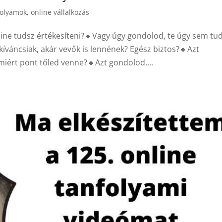
folyamok
,
online vállalkozás
ine tudsz értékesíteni?🔸Vagy úgy gondolod, te úgy sem tu
váncsiak, akár vevők is lennének? Egész biztos?🔸Azt
iért pont tőled venne?🔸Azt gondolod,...