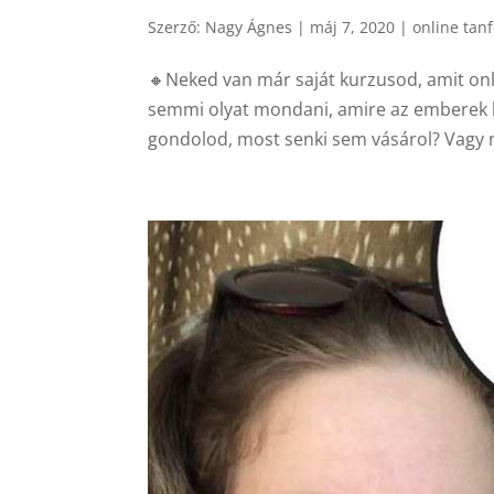
Szerző:
Nagy Ágnes
|
máj 7, 2020
|
online tan
🔸Neked van már saját kurzusod, amit onl
semmi olyat mondani, amire az emberek kí
gondolod, most senki sem vásárol? Vagy m