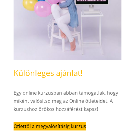
Különleges ajánlat!
Egy online kurzusban abban támogatlak, hogy
miként valósítsd meg az Online ötleteidet. A
kurzushoz örökös hozzáférést kapsz!
Ötlettől a megvalósításig kurzus