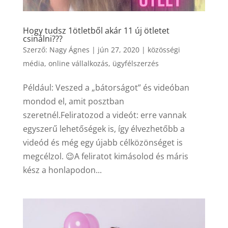
Hogy tudsz 1ötletből akár 11 új ötletet
csinálni???
Szerző:
Nagy Ágnes
|
jún 27, 2020
|
közösségi
média
,
online vállalkozás
,
ügyfélszerzés
Például: Veszed a „bátorságot” és videóban
mondod el, amit posztban
szeretnél.Feliratozod a videót: erre vannak
egyszerű lehetőségek is, így élvezhetőbb a
videód és még egy újabb célközönséget is
megcélzol. 😉A feliratot kimásolod és máris
kész a honlapodon...