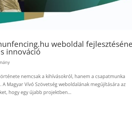
hunfencing.hu weboldal fejlesztésén
s innováció
lmány
 története nemcsak a kihívásokról, hanem a csapatmunka
ól. A Magyar Vívó Szövetség weboldalának megújítására az
ket, hogy egy újabb projektben...