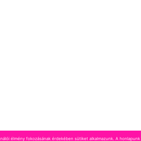
ználói élmény fokozásának érdekében sütiket alkalmazunk. A honlapunk 