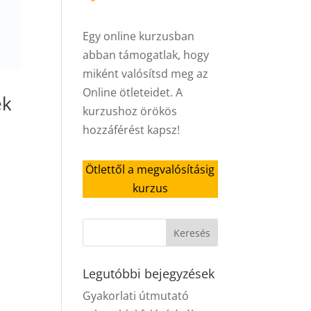
Egy online kurzusban
abban támogatlak, hogy
miként valósítsd meg az
Online ötleteidet. A
ek
kurzushoz örökös
hozzáférést kapsz!
Ötlettől a megvalósításig
kurzus
Legutóbbi bejegyzések
Gyakorlati útmutató