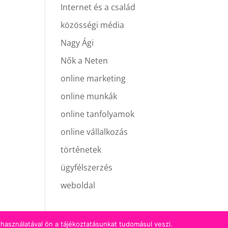
Internet és a család
közösségi média
Nagy Ági
Nők a Neten
online marketing
online munkák
online tanfolyamok
online vállalkozás
történetek
ügyfélszerzés
weboldal
használatával ön a tájékoztatásunkat tudomásul veszi.