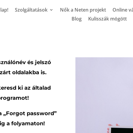
lap!
Szolgáltatások
Nők a Neten projekt
Online vá
Blog
Kulisszák mögött
ználónév és jelszó
zárt oldalakba is.
resd ki az általad
programot!
r a „Forgot password”
gig a folyamaton!