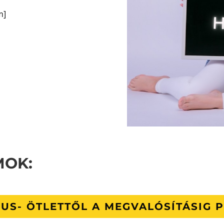
m]
MOK:
US- ÖTLETTŐL A MEGVALÓSÍTÁSIG