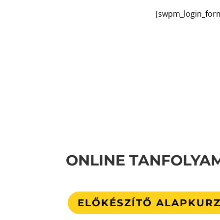
[swpm_login_for
ONLINE TANFOLYA
ELŐKÉSZÍTŐ ALAPKURZ