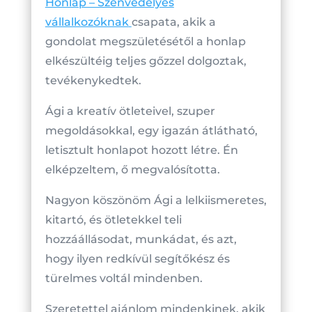
Honlap – Szenvedélyes
vállalkozóknak
csapata, akik a
gondolat megszületésétől a honlap
elkészültéig teljes gőzzel dolgoztak,
tevékenykedtek.
Ági a kreatív ötleteivel, szuper
megoldásokkal, egy igazán átlátható,
letisztult honlapot hozott létre. Én
elképzeltem, ő megvalósította.
Nagyon köszönöm Ági a lelkiismeretes,
kitartó, és ötletekkel teli
hozzáállásodat, munkádat, és azt,
hogy ilyen redkívül segítőkész és
türelmes voltál mindenben.
Szeretettel ajánlom mindenkinek, akik