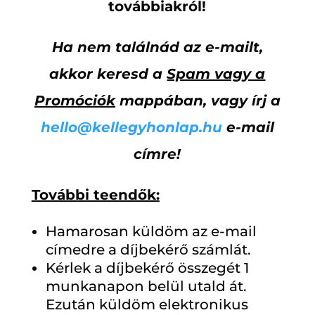
továbbiakról!
Ha nem találnád az e-mailt,
akkor keresd a
Spam vagy a
Promóciók
mappában, vagy írj a
hello@kellegyhonlap.hu
e-mail
címre!
További teendők:
Hamarosan küldöm az e-mail
címedre a díjbekérő számlát.
Kérlek a díjbekérő összegét 1
munkanapon belül utald át.
Ezután küldöm elektronikus