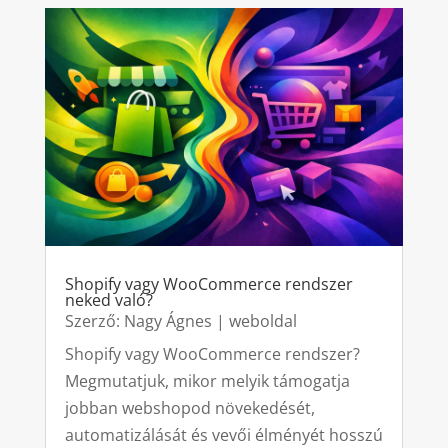
Shopify vagy WooCommerce rendszer
neked való?
Szerző:
Nagy Ágnes
|
weboldal
Shopify vagy WooCommerce rendszer?
Megmutatjuk, mikor melyik támogatja
jobban webshopod növekedését,
automatizálását és vevői élményét hosszú