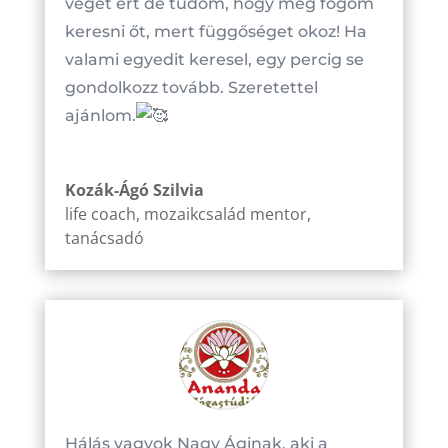
véget ért de tudom, hogy meg fogom
keresni őt, mert függőséget okoz! Ha
valami egyedit keresel, egy percig se
gondolkozz tovább. Szeretettel
ajánlom.
Kozák-Ágó Szilvia
life coach, mozaikcsalád mentor,
tanácsadó
Hálás vagyok Nagy Áginak, aki a