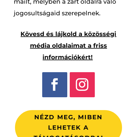
mailt, melyben a zárt oldalra való
jogosultságaid szerepelnek.
Kövesd és lájkold a közösségi
média oldalaimat a friss
információkért!
NÉZD MEG, MIBEN
LEHETEK A