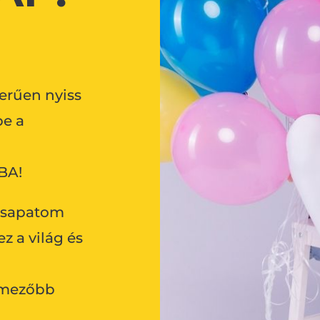
erűen nyiss
be a
BA!
 csapatom
z a világ és
lmezőbb