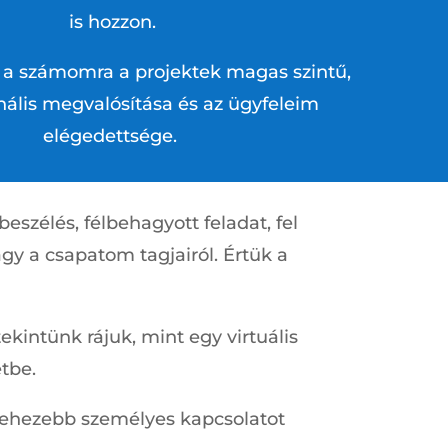
is hozzon.
a számomra a projektek magas szintű,
nális megvalósítása és az ügyfeleim
elégedettsége.
zélés, félbehagyott feladat, fel
gy a csapatom tagjairól. Értük a
kintünk rájuk, mint egy virtuális
tbe.
l nehezebb személyes kapcsolatot