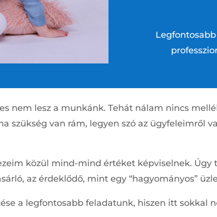
Legfontosabb 
professzio
 nem lesz a munkánk. Tehát nálam nincs mellébes
ha szükség van rám, legyen szó az ügyfeleimről va
zeim közül mind-mind értéket képviselnek. Úgy te
ásárló, az érdeklődő, mint egy “hagyományos” üzle
tése a legfontosabb feladatunk, hiszen itt sokka