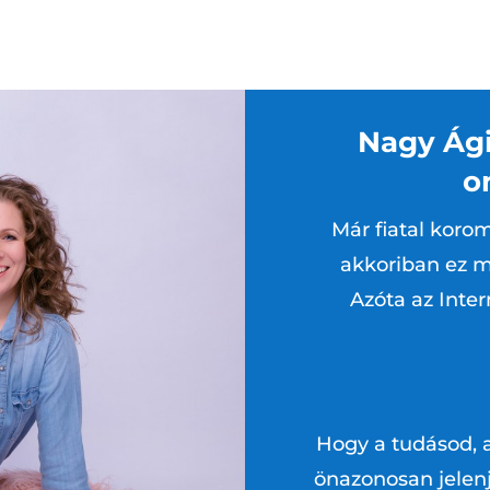
Nagy Ági
o
Már fiatal korom
akkoriban ez m
Azóta az Inter
Hogy a tudásod, 
önazonosan jelenj