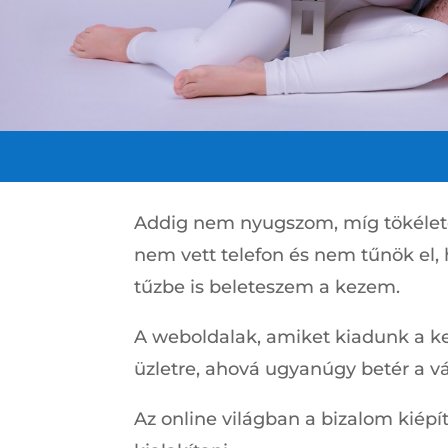
Addig nem nyugszom, míg tökéletes
nem vett telefon és nem tűnök el, 
tűzbe is beleteszem a kezem.
A weboldalak, amiket kiadunk a ke
üzletre, ahová ugyanúgy betér a v
Az online világban a bizalom kiépí